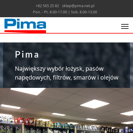
+82 565 25 82
sklep@pima.net.pl
Pon. - Pt. 8.00-17.00 | Sob. 8.00-13.00
Pima
Największy wybór łożysk, pasów
napędowych, filtrów, smarów i olejów