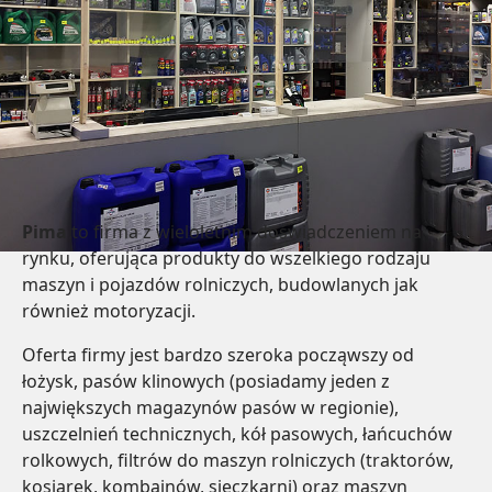
Pima
to firma z wieloletnim doświadczeniem na
rynku, oferująca produkty do wszelkiego rodzaju
maszyn i pojazdów rolniczych, budowlanych jak
również motoryzacji.
Oferta firmy jest bardzo szeroka począwszy od
łożysk, pasów klinowych (posiadamy jeden z
największych magazynów pasów w regionie),
uszczelnień technicznych, kół pasowych, łańcuchów
rolkowych, filtrów do maszyn rolniczych (traktorów,
kosiarek, kombajnów, sieczkarni) oraz maszyn