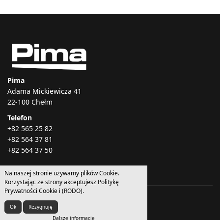
Pima
Adama Mickiewicza 41
22-100 Chełm
Telefon
+82 565 25 82
+82 564 37 81
+82 564 37 50
Na naszej stronie używamy plików Cookie.
Korzystając ze strony akceptujesz Politykę
Prywatności Cookie i (RODO).
© 2026 - 2021 Pima.
Ok
Rezygnuję
Dalsze informacje