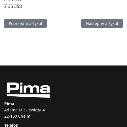
Z 35 358
Poprzedni artykuł: John Deere 940
Następny artykuł: Jo
Poprzedni artykuł
Następny artykuł
Pima
Adama Mickiewicza 41
22-100 Chełm
Telefon